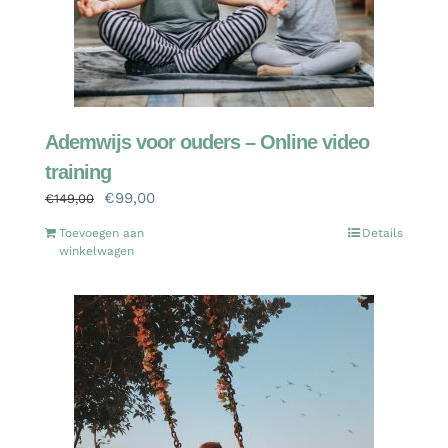
Ademwijs voor ouders – Online video
training
Oorspronkelijke
Huidige
€
99,00
€
149,00
prijs
prijs
Toevoegen aan
Details
was:
is:
winkelwagen
€149,00.
€99,00.