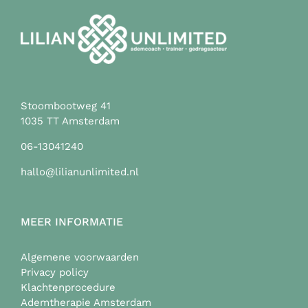
gekozen
worden
op
de
productpagina
Stoombootweg 41
1035 TT Amsterdam
06-13041240
hallo@lilianunlimited.nl
MEER INFORMATIE
Algemene voorwaarden
Privacy policy
Klachtenprocedure
Ademtherapie Amsterdam