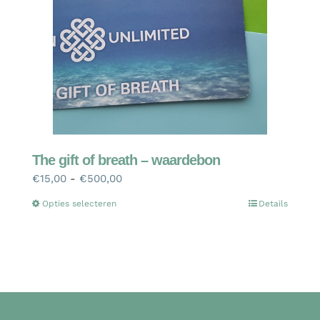
kan
gekozen
worden
op
de
productpagina
The gift of breath – waardebon
Prijsklasse:
€
15,00
-
€
500,00
€15,00
Dit
Opties selecteren
Details
tot
product
€500,00
heeft
meerdere
variaties.
Deze
optie
kan