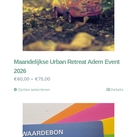
Maandelijkse Urban Retreat Adem Event
2026
Prijsklasse:
€
60,00
-
€
75,00
€60,00
Dit
Opties selecteren
Details
tot
product
€75,00
heeft
meerdere
variaties.
Deze
optie