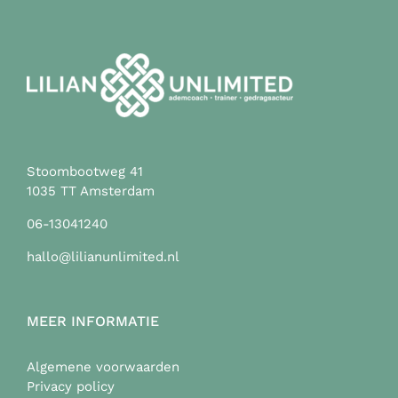
gekozen
worden
op
de
productpagina
Stoombootweg 41
1035 TT Amsterdam
06-13041240
hallo@lilianunlimited.nl
MEER INFORMATIE
Algemene voorwaarden
Privacy policy