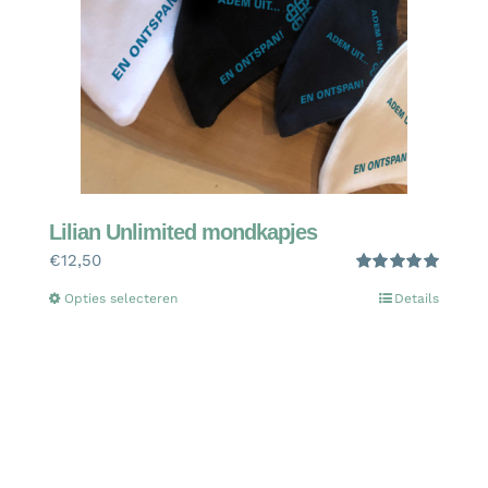
Lilian Unlimited mondkapjes
€
12,50
Gewaardeerd
Dit
Opties selecteren
Details
5.00
uit 5
product
heeft
meerdere
variaties.
Deze
optie
kan